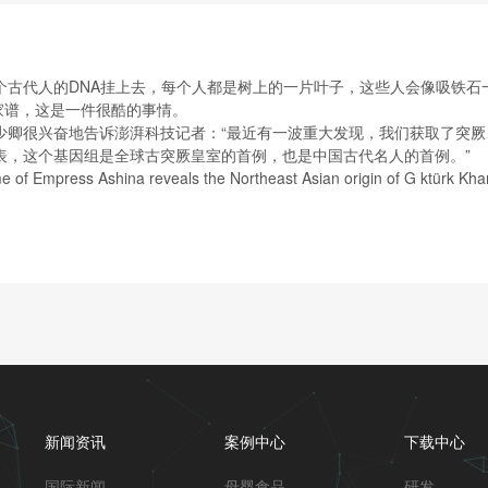
个古代人的DNA挂上去，每个人都是树上的一片叶子，这些人会像吸铁石
做家谱，这是一件很酷的事情。
少卿很兴奋地告诉澎湃科技记者：“最近有一波重大发现，我们获取了突
表，这个基因组是全球古突厥皇室的首例，也是中国古代名人的首例。”
Empress Ashina reveals the Northeast Asian origin of G
。
新闻资讯
案例中心
下载中心
国际新闻
母婴食品
研发