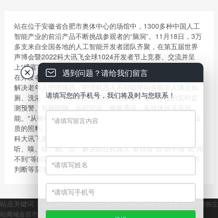
站在位于安徽省合肥市奥体中心的场馆中，1300多种中国人工
智能产业的前沿产品不断挑战参观者的“脑洞”。11月18日，3万
多支来自全国各地的人工智能开发者团队齐聚，在第五届世界
声博会暨2022科大讯飞全球1024开发者节上竞赛、交流并呈
上“盛宴”。
遇到问题？请给我们留言
在开发者节上，来自深圳的孙伟红团队展示了如何用人工智能
解决老年人护理难题：护理机器人不但能帮助失能老人满足如
请填写您的手机号，我们将及时与您联系！
厕、洗浴、移动等基本生活需求，还加载了生命体征的实时监
测预警、智能陪聊、远程问诊、视频通讯、多媒体娱乐等功
能。“从被动护理到主动识别需求，我们的目标是更有尊严和品
质的照料。”孙伟红说。
科大讯飞展示的“工业六感产品”让工业生产过程拥有了人的视、
听、嗅、味、触、思，解决以往机器人“看得清”但“听不懂”或“闻
不到”等问题，从而可以在各种复杂环境中满足不同巡检、分析
判断等需求，保障工业生产过程始终处于在控、可控的状态。
站点关键词：
金昌市跨境电商平台
金昌市外贸独立站商城开发
金昌市跨境独立
站商城
金昌市产品出海商城服务
金昌市跨境外贸物流